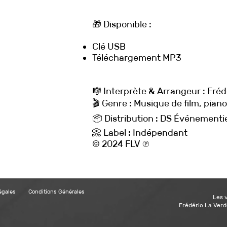
🎁 Disponible :
Clé USB
Téléchargement MP3
🎼 Interprète & Arrangeur : Fréd
🎬 Genre : Musique de film, pian
📦 Distribution : DS Événementie
📀 Label : Indépendant
© 2024 FLV ℗
égales
Conditions Générales
Les 
Frédéric La Verd