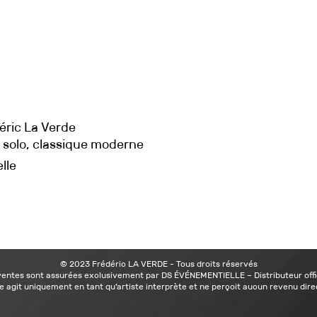
éric La Verde
o solo, classique moderne
lle
© 2023 Frédéric LA VERDE - Tous droits réservés
ventes sont assurées exclusivement par DS ÉVÉNEMENTIELLE – Distributeur offi
e agit uniquement en tant qu’artiste interprète et ne perçoit aucun revenu direc