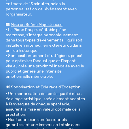
entracte de 15 minutes, selon la
personnalisation de l’évènement avec
l’organisateur.
🎹
Mise en Scène Majestueuse
• Le Piano Rouge, véritable pièce
maîtresse, s’intègre harmonieusement
dans tous types d’événements – qu’il soit
installé en intérieur, en extérieur ou dans
un lieu historique.
• Son positionnement stratégique, pensé
pour optimiser l’acoustique et l’impact
visuel, crée une proximité inégalée avec le
public et génère une intensité
émotionnelle mémorable.
🔊
Sonorisation et Éclairage d’Exception
• Une sonorisation de haute qualité et un
éclairage artistique, spécialement adaptés
à l’envergure de chaque spectacle,
assurent la mise en valeur optimale de la
prestation.
• Nos techniciens professionnels
garantissent une immersion totale dans