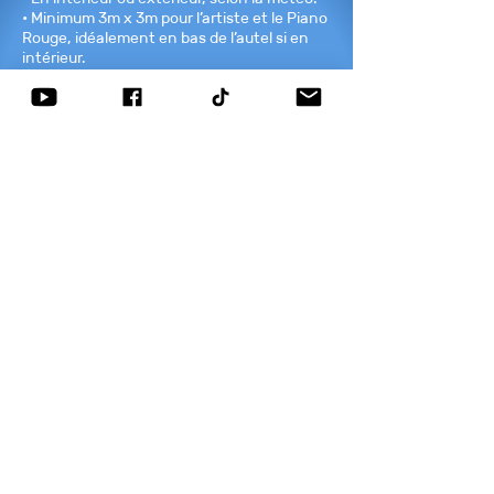
• Minimum 3m x 3m pour l’artiste et le Piano
Rouge, idéalement en bas de l’autel si en
intérieur.
🚪 Loge
• Une pièce proche de la scène pour servir
de loge à l’artiste et à son équipe.
2/ Logistique
🚗 Parking
• Un accès à un parking à proximité pour les
véhicules de l’artiste et des 2 techniciens.
📅 VHR
• Disponible sur demande et selon l’agenda.
3/ Communication
📰 Affiches et flyers
• Fournis en format imprimé ou numérique
pour panneaux d’affichage et réseaux
sociaux, afin d’accompagner la
communication locale.
📣 Communiqué de presse