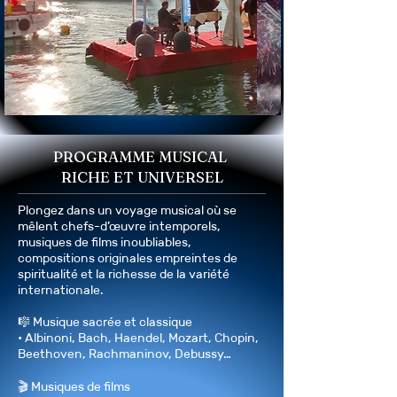
Cabourg, Le Crotoy,

Saint-Valery-sur-Sommes, Aubevoye, Gaillon, Loix, 
Les Sables d’Olonnes,

Dunkerque, Calais, Boulogne-sur-mer, Arras, 
Echillais

📚 SALONS DU LIVRE

• Le Rendez-vous des écrivains de La Baule

• La Forêt des Livres

PROGRAMME MUSICAL
• Le Salon du Livre du Bois-Plage

• Chedigny

RICHE ET UNIVERSEL
• Salon du Livre et du Vin de Saumur

Plongez dans un voyage musical où se
🏢 ENTREPRISES

mêlent chefs-d’œuvre intemporels,
• Posson-Packaging

musiques de films inoubliables,
• Groupama

compositions originales empreintes de
• LPO

spiritualité et la richesse de la variété
internationale.
🚗 VOITURES & 🏎️ VOITURES DE SPORT

• Renault (London)

🎼 Musique sacrée et classique
• Mercedes (London)

• Albinoni, Bach, Haendel, Mozart, Chopin,
• Maserati (London)

Beethoven, Rachmaninov, Debussy…
• Porsche (London)

🎬 Musiques de films
🏨 HÔTELS
