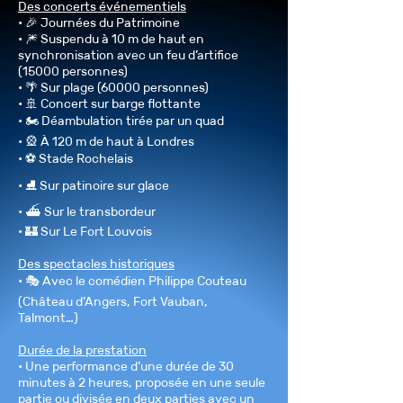
Des concerts événementiels
• 🎉 Journées du Patrimoine
• 🎆 Suspendu à 10 m de haut en
synchronisation avec un feu d’artifice
(15000 personnes)
• 🌴 Sur plage (60000 personnes)
• 🚢 Concert sur barge flottante
• 🏍️ Déambulation tirée par un quad
• 🎡 À 120 m de haut à Londres
• ⚽ Stade Rochelais
• ⛸️ Sur patinoire sur glace
• ⛴️ Sur le transbordeur
• 🏰 Sur Le Fort Louvois
Des spectacles historiques
• 🎭 Avec le comédien Philippe Couteau
(Château d’Angers, Fort Vauban,
Talmont…)
Durée de la prestation
• Une performance d’une durée de 30
minutes à 2 heures, proposée en une seule
partie ou divisée en deux parties avec un