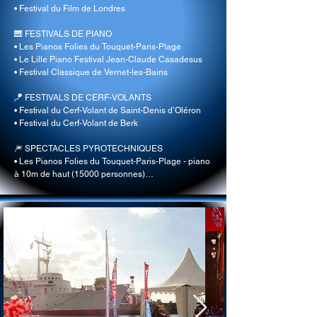
• Festival du Film de Londres

🎹 FESTIVALS DE PIANO

• Les Pianos Folies du Touquet-Paris-Plage

• Le Lille Piano Festival Jean-Claude Casadesus

• Festival Classique de Vernet-les-Bains

🪁 FESTIVALS DE CERF-VOLANTS

• Festival du Cerf-Volant de Saint-Denis d’Oléron

• Festival du Cerf-Volant de Berk

🎆 SPECTACLES PYROTECHNIQUES

​• Les Pianos Folies du Touquet-Paris-Plage - piano 
à 10m de haut (15000 personnes)

​• Site en scène La Palmyre (60000 personnes)

🏛 INSTITUTIONNELS ET SERVICES PUBLICS

• Mairies et Services Culturels de :

La Rochelle, Bordeaux, Rochefort, Perros-Guirrec, 
Paris,

Ambassade de Londres, Ambassade de Bruxelles, 
Unesco Semaine du Son,

Université de Rouen, Université de Londres, La 
Flotte-en-ré, Rivedoux-plage,

Royan, Saint-Palais-sur-mer, Jumièges, Loches, 