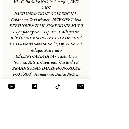
V1 - Cello Suite No.1 in G major, BWV
1007
BACH VARIATIONS GOLBERG N 1 -
Goldberg-Variationen, BWV 988: 1.Aria
BEETHOVEN 7EME SYMPHONIE MVT 2
- Symphony No.7, Op.92: II. Allegretto
BEETHOVEN SONATE CLAIR DE LUNE
MVT1 - Piano Sonata No.14, Op.27 No.2: 1.
Adagio Sostenuto
BELLINI CASTA DIVA - Casta Diva
Norma: Acte I. Cavatina: 'Casta diva'
BRAHMS 5EME DANSE HONGROISE
FOXTROT - Hungarian Dance No.5 in
F♯ minor
CHOPIN CONCERTO N 1 - Piano
Concerto No.1, Op.11: I. Allegro maestoso
DVORAK SERENADE - Serenade for
strings, Op. 22, II. Tempo di valse
GRIEG AU MATIN PEER GYNT - Peer
Gynt Suite No.1, Op.46: 1.Morning Mood
PUCCINI TURANDO - Turando : Act III.
Aria Nessun dorma