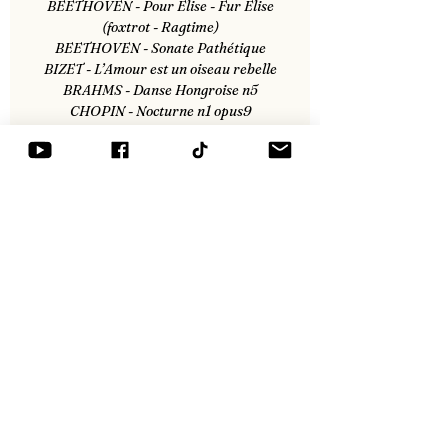
BEETHOVEN - Pour Elise - Fur Elise
(foxtrot - Ragtime)
BEETHOVEN - Sonate Pathétique
BIZET - L’Amour est un oiseau rebelle
BRAHMS - Danse Hongroise n5
CHOPIN - Nocturne n1 opus9
DONIZETTI - Lammermor
MOZART - Concerto n21
SCHUBERT - Trio opus 100
TCHAIKOVSKI - Casse Noisette v2