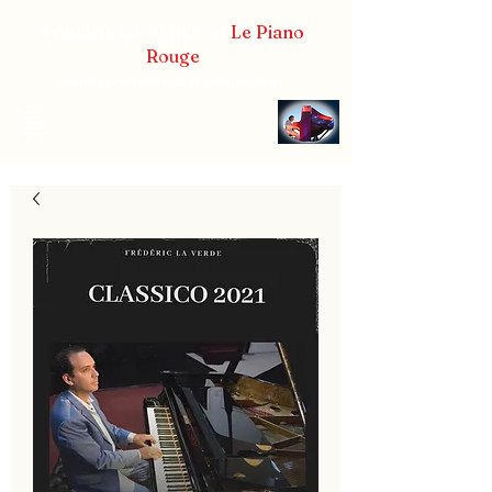
Frédéric LA VERDE et
Le Piano
Rouge
Pianiste concertiste et compositeur