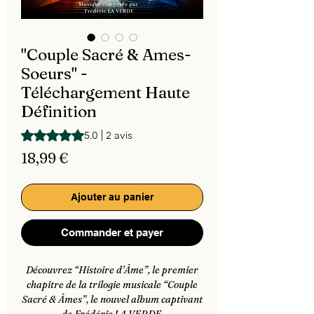
"Couple Sacré & Ames-
Soeurs" -
Téléchargement Haute
Définition
La note est de 5.0 sur cinq étoiles selon 2 avis
5.0 | 2 avis
Prix
18,99 €
Ajouter au panier
Commander et payer
Découvrez “Histoire d’Âme”, le premier
chapitre de la trilogie musicale “Couple
Sacré & Âmes”, le nouvel album captivant