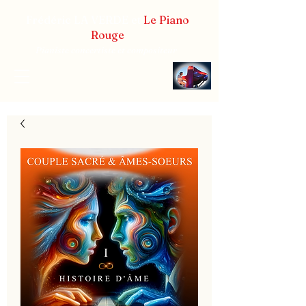
Frédéric LA VERDE et
Le Piano
Rouge
Pianiste concertiste et compositeur