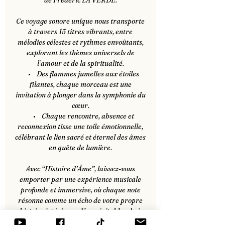
de Frédéric LA VERDE.
Ce voyage sonore unique nous transporte
à travers 15 titres vibrants, entre
mélodies célestes et rythmes envoûtants,
explorant les thèmes universels de
l’amour et de la spiritualité.
• Des flammes jumelles aux étoiles
filantes, chaque morceau est une
invitation à plonger dans la symphonie du
cœur.
• Chaque rencontre, absence et
reconnexion tisse une toile émotionnelle,
célébrant le lien sacré et éternel des âmes
en quête de lumière.
Avec “Histoire d’Âme”, laissez-vous
emporter par une expérience musicale
profonde et immersive, où chaque note
résonne comme un écho de votre propre
histoire intérieure. Une véritable ode à
l’amour universel et à la quête de sens.