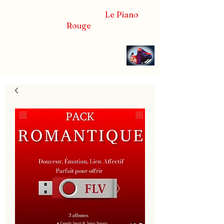
Frédéric LA VERDE et
Le Piano
Rouge
Pianiste concertiste et compositeur