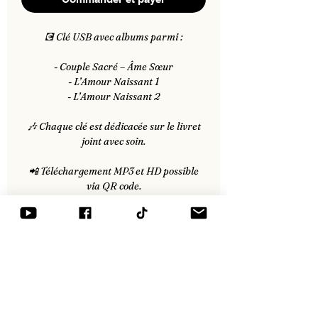
💽 Clé USB avec albums parmi :
- Couple Sacré – Âme Sœur
- L’Amour Naissant 1
- L’Amour Naissant 2
🎶 Chaque clé est dédicacée sur le livret
joint avec soin.
📲 Téléchargement MP3 et HD possible
via QR code.
📦 Livraison rapide ou remise en main
propre lors des concerts.
À PROPOS
1 Clé USB - 3 albums au choix avec plus de
35 titres