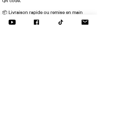
QR code.
📦 Livraison rapide ou remise en main
propre lors des concerts.
Articles similaires