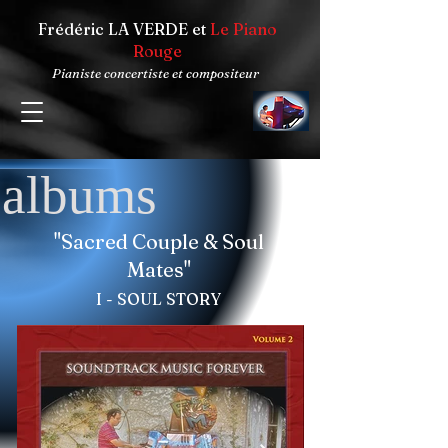
Frédéric LA VERDE et
Le Piano
Rouge
Pianiste concertiste et compositeur
albums
"Sacred Couple & Soul
Mates"
I - SOUL STORY