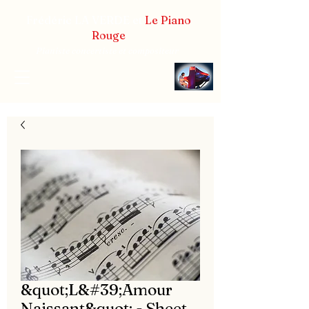
Frédéric LA VERDE et
Le Piano
Rouge
Pianiste concertiste et compositeur
&quot;L&#39;Amour
Naissant&quot; - Sheet