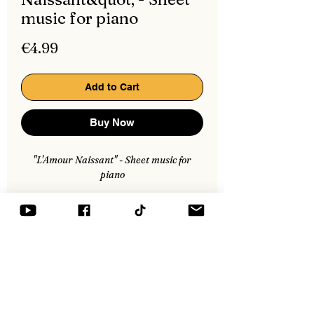
music for piano
Price
€4.99
Add to Cart
Buy Now
"L'Amour Naissant" - Sheet music for
piano