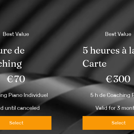
Best Value
Best Value
ure de
5 heures à l
ching
Carte
€300
€
70
€
300
ng Piano Individuel
5 h de Coaching 
id until canceled
Valid for 3 mon
Select
Select