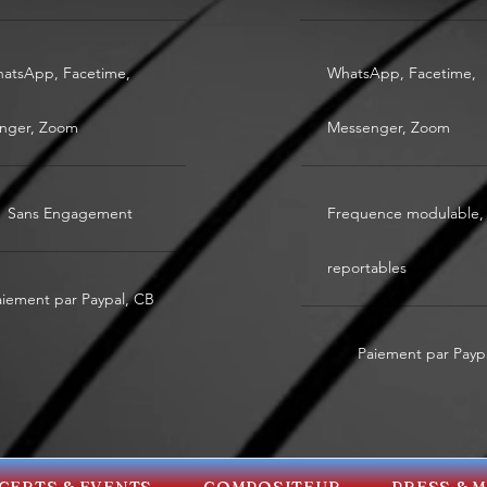
hatsApp, Facetime,
WhatsApp, Facetime,
nger, Zoom
Messenger, Zoom
Sans Engagement
Frequence modulable, 
reportables
aiement par Paypal, CB
Paiement par Payp
CERTS & EVENTS
COMPOSITEUR
PRESS & 