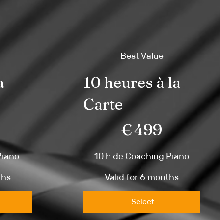
Best Value
a
10 heures à la
Carte
€499
€
499
Piano
10 h de Coaching Piano
ths
Valid for 6 months
Select