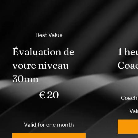
Best Value
Évaluation de
1 he
votre niveau
Coa
€70
30mn
€20
€
20
Coachi
Val
Valid for one month