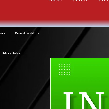
ices
General Conditions
Privacy Policy