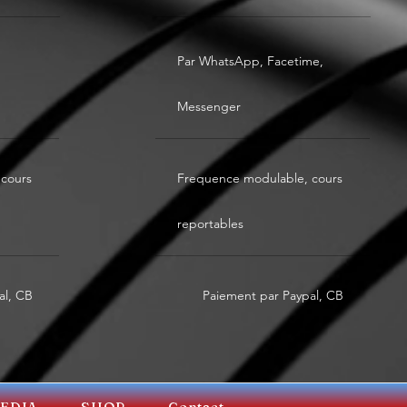
Par WhatsApp, Facetime,
Messenger
cours
Frequence modulable, cours
reportables
al, CB
Paiement par Paypal, CB
MEDIA
SHOP
Contact